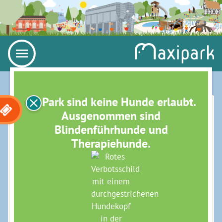
Im Park sind keine Hunde erlaubt.
KLETTERABENTEUER IM
Ausgenommen sind
Blindenführhunde und
ELEFANTENWALD II (BIS 14
Therapiehunde.
JAHRE)
Die Expedition geht weiter: Im Elefantenwald
warten neue spannende Kletterabenteuer auf Euch.
Veranstalter: „Die Wipfelstürmer“
Bitte wetterfeste, bequeme Kleidung und feste