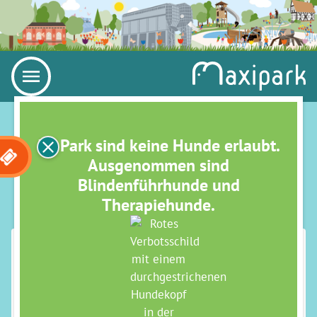
Im Park sind keine Hunde erlaubt.
Ausgenommen sind
Blindenführhunde und
Therapiehunde.
HINWEIS­GEBER­SCHUTZ
Hinweis­geber­schutz­gesetz
Die Maximilianpark Hamm GmbH informiert Sie im
Nachfolgenden über die Umsetzung des