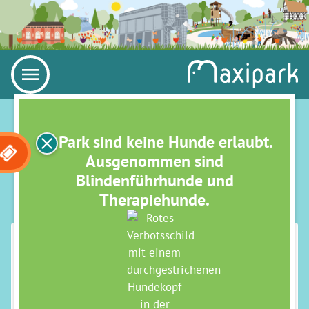
Im Park sind keine Hunde erlaubt.
Ausgenommen sind
Blindenführhunde und
Therapiehunde.
IMPRESSUM
Maximilianpark Hamm GmbH
Alter Grenzweg 2 (Anfahrt über Ostwennemarstraße
100)
59071 Hamm