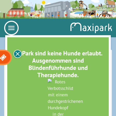
Im Park sind keine Hunde erlaubt.
PARKSPAZIERGANG – BUNTE
Ausgenommen sind
Blindenführhunde und
PFLANZENVIELFALT IM
Therapiehunde.
MAXIPARK
Gehen Sie mit der Landschaftsgartenarchitektin
Petra Rieke-Schrewe auf Entdeckungstour durch die
zu jeder Jahreszeit vielfältig blühenden
Blumenbeete, den Rosenhang und die
ausgedehnten Stauden- und Gräserpflanzungen des