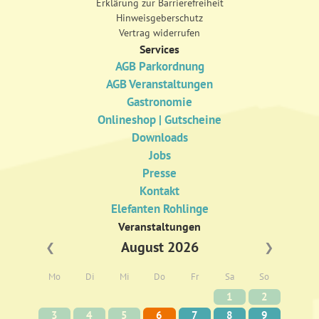
Erklärung zur Barrierefreiheit
Hinweisgeberschutz
Vertrag widerrufen
Services
AGB Parkordnung
AGB Veranstaltungen
Gastronomie
Onlineshop | Gutscheine
Downloads
Jobs
Presse
Kontakt
Elefanten Rohlinge
Veranstaltungen
August 2026
❮
❯
Mo
Di
Mi
Do
Fr
Sa
So
1
2
3
4
5
6
7
8
9