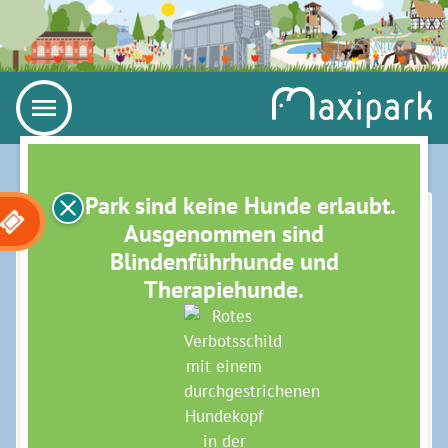
Im Park sind keine Hunde erlaubt.
SCHOKODETEKTIVE – FAIRER
Ausgenommen sind
Blindenführhunde und
HANDEL (BNE)
Therapiehunde.
(KINDERGARTEN)
Gemeinsam lösen wir mit allen Sinnen so manches
Rätsel rund um den Kakao: Wo wächst Kakao? Wie
wird Schokolade hergestellt? Was heißt fair
gehandelt? Selbstverständlich rösten wir selbst
Kakaobohnen und stellen eine Schokoladencreme