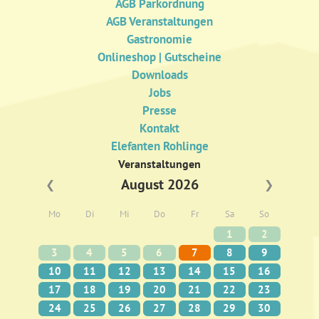
AGB Parkordnung
AGB Veranstaltungen
Gastronomie
Onlineshop | Gutscheine
Downloads
Jobs
Presse
Kontakt
Elefanten Rohlinge
Veranstaltungen
August 2026
❮
❯
Mo
Di
Mi
Do
Fr
Sa
So
1
2
3
4
5
6
7
8
9
10
11
12
13
14
15
16
17
18
19
20
21
22
23
24
25
26
27
28
29
30