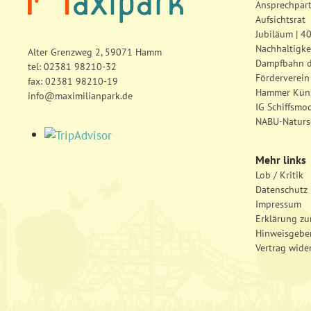
Ansprechpar
Aufsichtsrat
Jubiläum | 4
Nachhaltigke
Alter Grenzweg 2, 59071 Hamm
Dampfbahn 
tel:
02381 98210-32
Förderverein
fax: 02381 98210-19
Hammer Küns
info@maximilianpark.de
IG Schiffsmo
NABU-Naturs
Mehr links
Lob / Kritik
Datenschutz
Impressum
Erklärung zur
Hinweisgebe
Vertrag wide