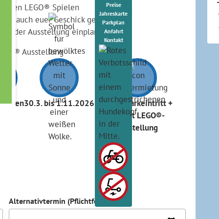
Preise
nnenden LEGO® Spielen
Jahreskarte
keit auch euer Geschick gefragt.
Parkplan
in der Ausstellung einplanen!
Anfahrt
Kontakt
d LEGO® Ausstellung
Minuten
30.3. bis 1.11.2026
30,- €, Parkeintritt +
Eintritt LEGO®-
Ausstellung
Alternativtermin (Pflichtfeld)