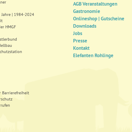
tner
AGB Veranstaltungen
Gastronomie
0 Jahre | 1984-2024
Onlineshop | Gutscheine
it
Downloads
der HMGF
Jobs
tlerbund
Presse
dellbau
Kontakt
chutzstation
Elefanten Rohlinge
 Barrierefreiheit
rschutz
rrufen