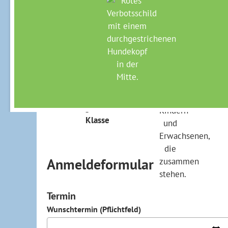
dem „Tierbau-Rätselspaß“ und bei anderen spa
und Aktionen ist neben Kreativität und Schnellig
Nach dem Programm bitte noch Zeit zum Spielen 
Dauer ca. 60 Min. I 30,- € zzgl. Eintritt Park un
Kindergarten, 1. + 2.
max. 30 Kinder
ca. 60 
Klasse
Anmeldeformular
Termin
Wunschtermin (Pflichtfeld)