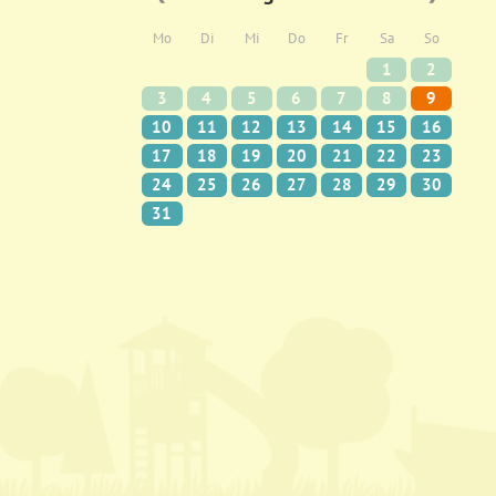
Mo
Di
Mi
Do
Fr
Sa
So
1
2
3
4
5
6
7
8
9
10
11
12
13
14
15
16
17
18
19
20
21
22
23
24
25
26
27
28
29
30
31