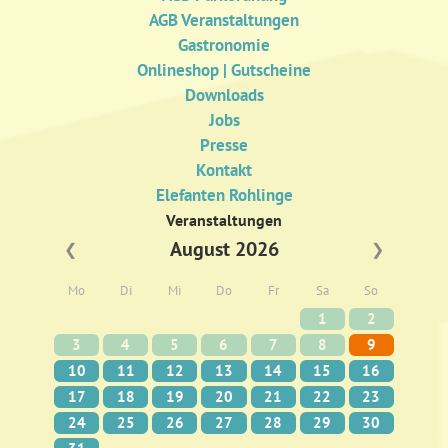
AGB Veranstaltungen
Gastronomie
Onlineshop | Gutscheine
Downloads
Jobs
Presse
Kontakt
Elefanten Rohlinge
Veranstaltungen
August 2026
❮
❯
Mo
Di
Mi
Do
Fr
Sa
So
1
2
3
4
5
6
7
8
9
10
11
12
13
14
15
16
17
18
19
20
21
22
23
24
25
26
27
28
29
30