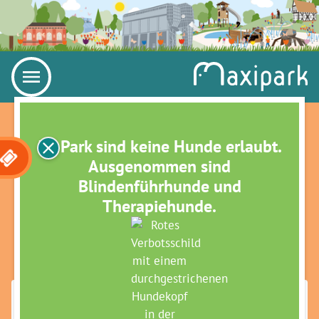
Im Park sind keine Hunde erlaubt.
Ausgenommen sind
Blindenführhunde und
Therapiehunde.
KUNST IM PARK-
KUNSTFÜHRUNG FÜR ALLE
(BNE)
Maximilianpark Hamm
»
Veranstaltungen
»
Grüne Termine für Große