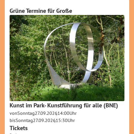
Grüne Termine für Große
Kunst im Park- Kunstführung für alle (BNE)
von
Sonntag
,
27.09.2026
,
14:00
Uhr
bis
Sonntag
,
27.09.2026
,
15:30
Uhr
Tickets