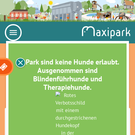
Im Park sind keine Hunde erlaubt.
Ausgenommen sind
Blindenführhunde und
Therapiehunde.
BLECHBLÄSERKONZERT IN
DER AKTIONSMULDE SÜD
Maximilianpark Hamm
»
Veranstaltungen
»
Musik & Comedy
Park Open-Air
Musik verbindet – und genau das wird am Samstag,