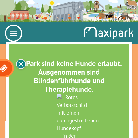
Im Park sind keine Hunde erlaubt.
Ausgenommen sind
Blindenführhunde und
Therapiehunde.
FEIERABENDFÜHRUNG -
SPÄTSOMMERLICHE
STAUDENBEETE
Maximilianpark Hamm
»
Veranstaltungen
»
Grüne Termine für Große