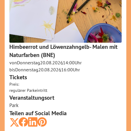
Himbeerrot und Löwenzahngelb- Malen mit
Naturfarben (BNE)
von
Donnerstag
,
20.08.2026
,
14:00
Uhr
bis
Donnerstag
,
20.08.2026
,
16:00
Uhr
Tickets
Preis:
regulärer Parkeintritt
.
Veranstaltungsort
Park
Teilen auf Social Media