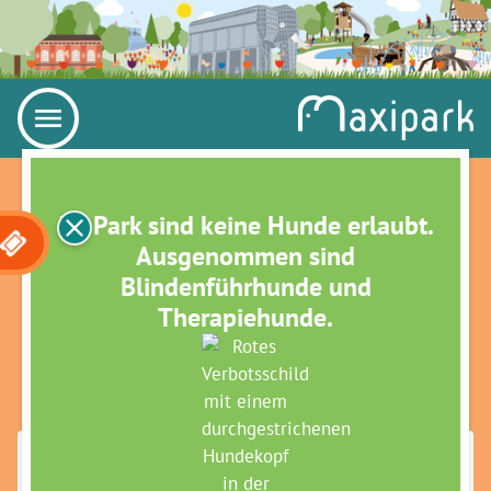
Im Park sind keine Hunde erlaubt.
Ausgenommen sind
Blindenführhunde und
Therapiehunde.
HIMBEERROT UND
LÖWENZAHNGELB- MALEN
MIT NATURFARBEN (BNE)
Maximilianpark Hamm
»
Veranstaltungen
»
Grüne Termine für Große
Grüne Termine für Kleine