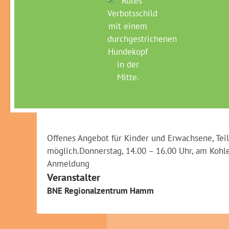
KRÄU
Maximilianpark Hamm
»
Veranstaltungen
»
Veranstaltungen
Bei einem Rundgang durch den Kräuter- und Apo
allerlei Kräuter und stellen unser eigenes Kräut
Eigenkreationen mit Frischkäse und Cracker? Sel
nach Hause.
Offenes Angebot für Kinder und Erwachsene, T
möglich.Donnerstag, 14.00 – 16.00 Uhr, am Kohl
Anmeldung
Veranstalter
BNE Regionalzentrum Hamm