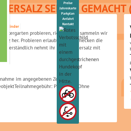
Preise
TERSALZ SELBST GEMACHT 
Jahreskarte
Parkplan
Anfahrt
Kontakt
 für Kinder
thekergarten probieren, riechen und sammeln wir
ersalz her. Probieren erlaubt! Wie schmecken die
bstverständlich nehmt ihr Euer Kräutersalz mit
eilnahme im angegebenen Zeitraum
eobjektTeilnahmegebühr: ParkeintrittOhne