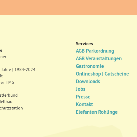
Services
se
AGB Parkordnung
tner
AGB Veranstaltungen
Gastronomie
0 Jahre | 1984-2024
Onlineshop | Gutscheine
it
Downloads
der HMGF
Jobs
tlerbund
Presse
dellbau
Kontakt
chutzstation
Elefanten Rohlinge