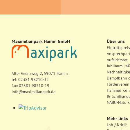
Maximilianpark Hamm GmbH
Über uns
Eintrittsprei
Ansprechpar
Aufsichtsrat
Jubiläum | 4
Nachhaltigke
Alter Grenzweg 2, 59071 Hamm
Dampfbahn 
tel:
02381 98210-32
Förderverein
fax: 02381 98210-19
Hammer Küns
info@maximilianpark.de
IG Schiffsmo
NABU-Naturs
Mehr links
Lob / Kritik