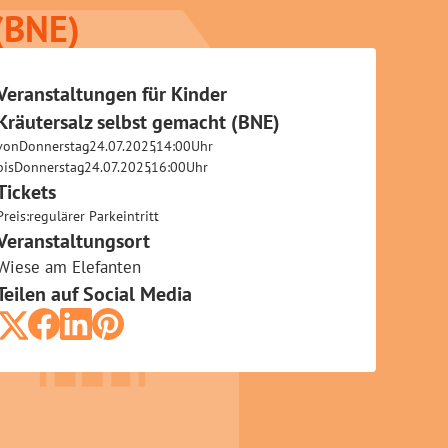
(BNE)
Veranstaltungen für Kinder
Kräutersalz selbst gemacht (BNE)
von
Donnerstag
,
24.07.2025
,
14:00
Uhr
bis
Donnerstag
,
24.07.2025
,
16:00
Uhr
Tickets
Preis:
regulärer Parkeintritt
.
Veranstaltungsort
Wiese am Elefanten
Teilen auf Social Media